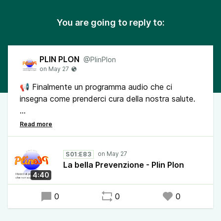
You are going to reply to:
PLIN PLON
@PlinPlon
📢 Finalmente un programma audio che ci
insegna come prenderci cura della nostra salute.
La nostra salute è la cosa più importante. La tua,
non lo sappiamo, vedi tu.
S01:E83
🔔Condividi il podcast Plin Plon, il brand di
La bella Prevenzione - Plin Plon
prodotti e servizi che non sapevi di volere. Sarà
4:40
un bel regalo per chi lo ascolta.
0
0
0