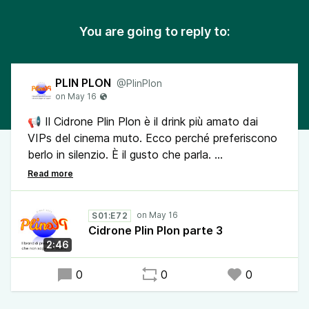
You are going to reply to:
PLIN PLON
@PlinPlon
📢 Il Cidrone Plin Plon è il drink più amato dai
VIPs del cinema muto. Ecco perché preferiscono
berlo in silenzio. È il gusto che parla.
A proposito di VIPs e Cidrone, notizia di oggi:
pare che Clooney non lo conosca affatto.
S01:E72
Cidrone Plin Plon parte 3
🔔Condividi il podcast Plin Plon, il brand di
2:46
prodotti e servizi che non sapevi di volere. Sarà
un bel regalo per chi lo ascolta.
0
0
0