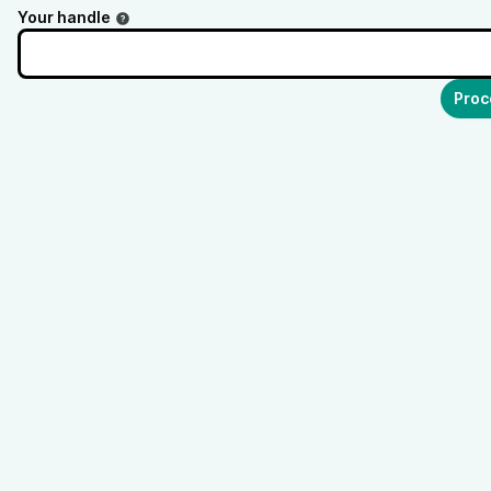
Your handle
Proc