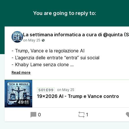
You are going to reply to:
- Trump, Vance e la regolazione AI
- L’agenzia delle entrate “entra” sui social
- Khaby Lame senza clone
- Cosa fanno gli italiani con l’AI?
- SpaceX in borsa
- Starlink fuori uso aiuta Zelensky
S01:E99
- Scova l’accesso abusivo nel Pc del magistrato
19x2026 AI - Trump e Vance contro
- La tv digitale del ministero della Difesa
49:11
- L’app della settimana - freedom
- FBI - attenti alla targa
0
1
- Pericolo IPTV