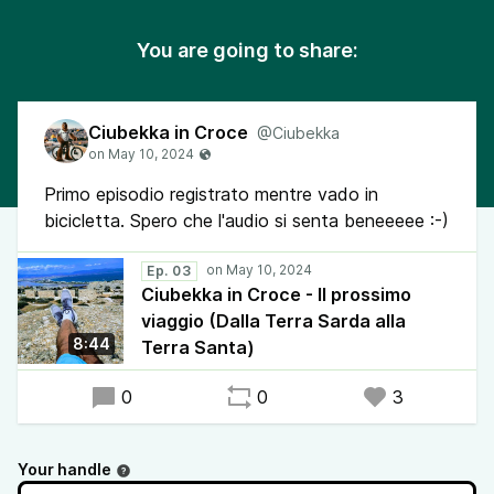
You are going to share:
Ciubekka in Croce
@Ciubekka
Primo episodio registrato mentre vado in
bicicletta. Spero che l'audio si senta beneeeee :-)
Ep. 03
Ciubekka in Croce - Il prossimo
viaggio (Dalla Terra Sarda alla
8:44
Terra Santa)
0
0
3
Your handle