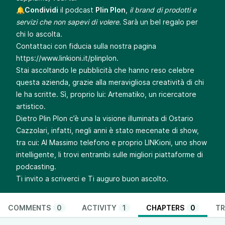
🔔
Condividi
il podcast
Plin Plon
,
il brand di prodotti e
servizi che non sapevi di volere.
Sarà un bel regalo per
chi lo ascolta.
Contattaci con fiducia sulla nostra pagina
https://www.linkioni.it/plinplon
.
Stai ascoltando le pubblicità che hanno reso celebre
questa azienda, grazie alla meravigliosa creatività di chi
le ha scritte. Sì, proprio lui: Artematiko, un ricercatore
artistico.
Dietro Plin Plon c’è una la visione illuminata di Ostario
Cazzolari, infatti, negli anni è stato mecenate di show,
tra cui: Al Massimo telefono e proprio LINKioni, uno show
intelligente, li trovi entrambi sulle migliori piattaforme di
podcasting.
Ti invito a scriverci e Ti auguro buon ascolto.
COMMENTS
0
ACTIVITY
1
CHAPTERS
0
TR