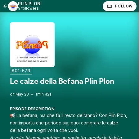
PLIN PLON
FOLLOW
9 followers
S01:E79
Le calze della Befana Plin Plon
•
1min 42s
EPISODE DESCRIPTION
📢 La befana, ma che fa il resto dell’anno? Con Plin Plon,
non importa che periodo sia, puoi comprare le calze
della befana ogni volta che vuoi.
A volte bisogna apettare un pochetto, perché le fa lei a