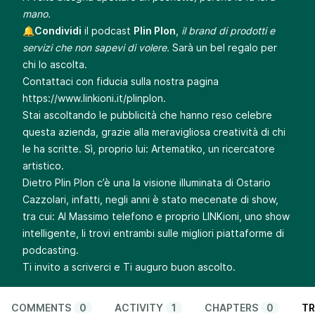
mano.
🔔
Condividi
il podcast
Plin Plon
,
il brand di prodotti e
servizi che non sapevi di volere.
Sarà un bel regalo per
chi lo ascolta.
Contattaci con fiducia sulla nostra pagina
https://www.linkioni.it/plinplon
.
Stai ascoltando le pubblicità che hanno reso celebre
questa azienda, grazie alla meravigliosa creatività di chi
le ha scritte. Sì, proprio lui: Artematiko, un ricercatore
artistico.
Dietro Plin Plon c’è una la visione illuminata di Ostario
Cazzolari, infatti, negli anni è stato mecenate di show,
tra cui: Al Massimo telefono e proprio LINKioni, uno show
intelligente, li trovi entrambi sulle migliori piattaforme di
podcasting.
Ti invito a scriverci e Ti auguro buon ascolto.
COMMENTS
0
ACTIVITY
1
CHAPTERS
0
TR