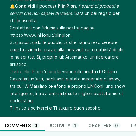
🔔
Condividi
il podcast
Plin Plon
,
il brand di prodotti e
servizi che non sapevi di volere.
Sarà un bel regalo per
chi lo ascolta.
Contattaci con fiducia sulla nostra pagina
https://www.linkioni.it/plinplon
.
Stai ascoltando le pubblicità che hanno reso celebre
questa azienda, grazie alla meravigliosa creatività di chi
le ha scritte. Sì, proprio lui: Artematiko, un ricercatore
artistico.
Dietro Plin Plon c’è una la visione illuminata di Ostario
Cazzolari, infatti, negli anni è stato mecenate di show,
tra cui: Al Massimo telefono e proprio LINKioni, uno show
intelligente, li trovi entrambi sulle migliori piattaforme di
podcasting.
Ti invito a scriverci e Ti auguro buon ascolto.
COMMENTS
0
ACTIVITY
1
CHAPTERS
0
TR