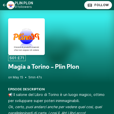
PLIN PLON
FOLLOW
9 followers
S01:E71
Magia a Torino - Plin Plon
•
5min 47s
EPISODE DESCRIPTION
📢 Il salone del Libro di Torino è un luogo magico, ottimo
per sviluppare super poteri inimmaginabili.
Ok, certo, puoi andarci anche per vedere quei cosi, quei
parallelepipedi di carta, i cosi lì. Ah! i libri ecco!