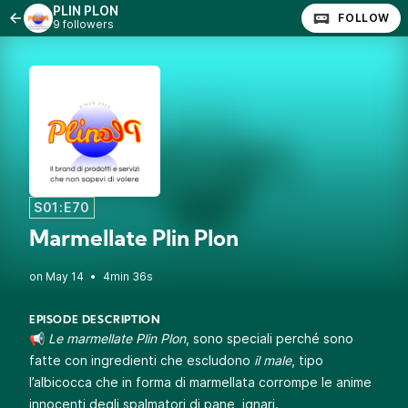
PLIN PLON
FOLLOW
9 followers
S01:E70
Marmellate Plin Plon
•
4min 36s
EPISODE DESCRIPTION
📢
Le marmellate Plin Plon
, sono speciali perché sono
fatte con ingredienti che escludono
il male
, tipo
l’albicocca che in forma di marmellata corrompe le anime
innocenti degli spalmatori di pane, ignari.