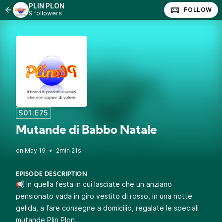
PLIN PLON
FOLLOW
9 followers
S01:E75
Mutande di Babbo Natale
•
2min 21s
EPISODE DESCRIPTION
📢 In quella festa in cui lasciate che un anziano
pensionato vada in giro vestito di rosso, in una notte
gelida, a fare consegne a domicilio, regalate le speciali
mutande Plin Plon.