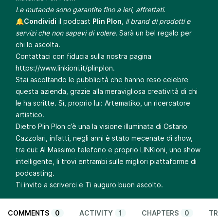
Le mutande sono garantite fino a ieri, affrettati.
🔔
Condividi
il podcast
Plin Plon
,
il brand di prodotti e
servizi che non sapevi di volere.
Sarà un bel regalo per
chi lo ascolta.
Contattaci con fiducia sulla nostra pagina
https://www.linkioni.it/plinplon
.
Stai ascoltando le pubblicità che hanno reso celebre
questa azienda, grazie alla meravigliosa creatività di chi
le ha scritte. Sì, proprio lui: Artematiko, un ricercatore
artistico.
Dietro Plin Plon c’è una la visione illuminata di Ostario
Cazzolari, infatti, negli anni è stato mecenate di show,
tra cui: Al Massimo telefono e proprio LINKioni, uno show
intelligente, li trovi entrambi sulle migliori piattaforme di
podcasting.
Ti invito a scriverci e Ti auguro buon ascolto.
COMMENTS
0
ACTIVITY
1
CHAPTERS
0
TR