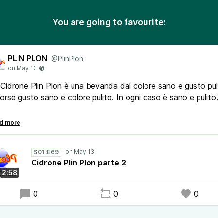
You are going to favourite:
PLIN PLON
@PlinPlon
Cidrone Plin Plon è una bevanda dal colore sano e gusto pul
orse gusto sano e colore pulito. In ogni caso è sano e pulito
una bevanda, se non si è capito. Una bevanda bevandosa.
ondividi il podcast Plin Plon, il brand di prodotti e servizi ch
S01:E69
 sapevi di volere. Sarà un bel regalo per chi lo ascolta.
Cidrone Plin Plon parte 2
2:58
0
0
0