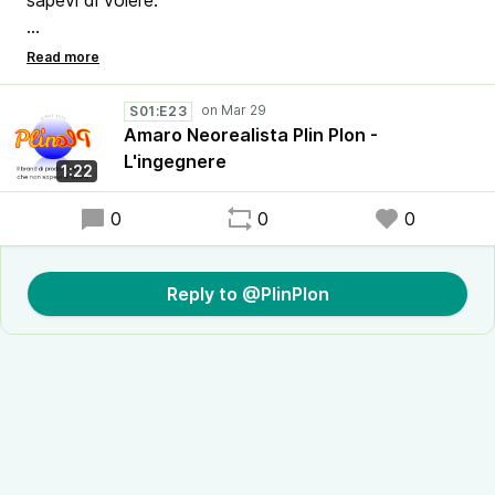
sapevi di volere.
📢 Un amaro da offrire ai tuoi ospiti neorealisti dopo
un brutto crollo.
S01:E23
L'ingegere avrebbe dovuto dire che il bisogno aguzza
Amaro Neorealista Plin Plon -
l'ingegno neorealista.
L'ingegnere
1:22
0
0
0
Reply to @PlinPlon