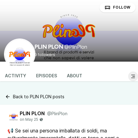
FOLLOW
@PlinPlon
PLIN PLON
9 followers
ACTIVITY
EPISODES
ABOUT
Back to PLIN PLON posts
PLIN PLON
@PlinPlon
📢 Se sei una persona imballata di soldi, ma