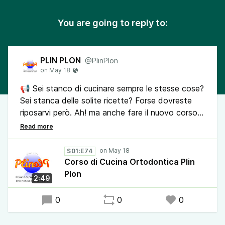
You are going to reply to:
PLIN PLON
@PlinPlon
📢 Sei stanco di cucinare sempre le stesse cose?
Sei stanca delle solite ricette? Forse dovreste
riposarvi però. Ah! ma anche fare il nuovo corso
si cucina ortodontica tradizionale fatta in casa.
Sapevi che secondo alcuni professoroni,
S01:E74
mangiare fa bene un casino?.
Corso di Cucina Ortodontica Plin
Plon
2:49
🔔Condividi il podcast Plin Plon, il brand di
prodotti e servizi che non sapevi di volere. Sarà
0
0
0
un bel regalo per chi lo ascolta.