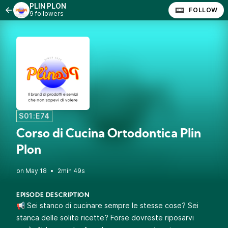
PLIN PLON
FOLLOW
9 followers
S01:E74
Corso di Cucina Ortodontica Plin
Plon
•
2min 49s
EPISODE DESCRIPTION
📢 Sei stanco di cucinare sempre le stesse cose? Sei
stanca delle solite ricette? Forse dovreste riposarvi