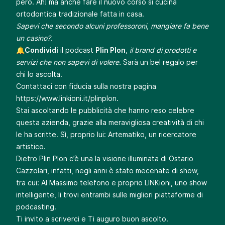
però. Ah! ma anche fare il nuovo corso si cucina
ortodontica tradizionale fatta in casa.
Sapevi che secondo alcuni professoroni, mangiare fa bene
un casino?.
🔔
Condividi
il podcast
Plin Plon
,
il brand di prodotti e
servizi che non sapevi di volere.
Sarà un bel regalo per
chi lo ascolta.
Contattaci con fiducia sulla nostra pagina
https://www.linkioni.it/plinplon
.
Stai ascoltando le pubblicità che hanno reso celebre
questa azienda, grazie alla meravigliosa creatività di chi
le ha scritte. Sì, proprio lui: Artematiko, un ricercatore
artistico.
Dietro Plin Plon c’è una la visione illuminata di Ostario
Cazzolari, infatti, negli anni è stato mecenate di show,
tra cui: Al Massimo telefono e proprio LINKioni, uno show
intelligente, li trovi entrambi sulle migliori piattaforme di
podcasting.
Ti invito a scriverci e Ti auguro buon ascolto.