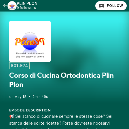
PLIN PLON
FOLLOW
9 followers
S01:E74
Corso di Cucina Ortodontica Plin
Plon
•
2min 49s
EPISODE DESCRIPTION
📢 Sei stanco di cucinare sempre le stesse cose? Sei
stanca delle solite ricette? Forse dovreste riposarvi