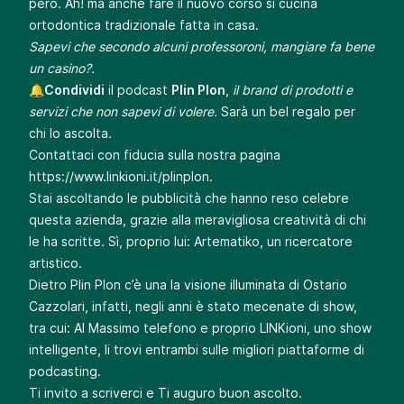
però. Ah! ma anche fare il nuovo corso si cucina
ortodontica tradizionale fatta in casa.
Sapevi che secondo alcuni professoroni, mangiare fa bene
un casino?.
🔔
Condividi
il podcast
Plin Plon
,
il brand di prodotti e
servizi che non sapevi di volere.
Sarà un bel regalo per
chi lo ascolta.
Contattaci con fiducia sulla nostra pagina
https://www.linkioni.it/plinplon
.
Stai ascoltando le pubblicità che hanno reso celebre
questa azienda, grazie alla meravigliosa creatività di chi
le ha scritte. Sì, proprio lui: Artematiko, un ricercatore
artistico.
Dietro Plin Plon c’è una la visione illuminata di Ostario
Cazzolari, infatti, negli anni è stato mecenate di show,
tra cui: Al Massimo telefono e proprio LINKioni, uno show
intelligente, li trovi entrambi sulle migliori piattaforme di
podcasting.
Ti invito a scriverci e Ti auguro buon ascolto.