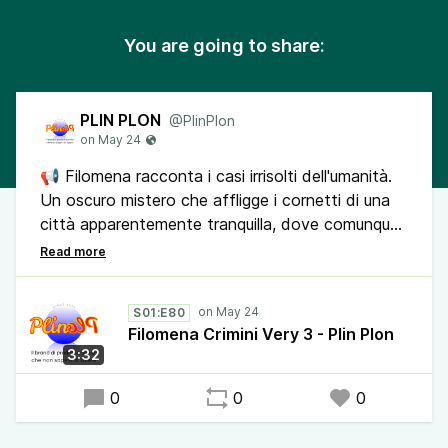
You are going to share:
PLIN PLON
@PlinPlon
📢 Filomena racconta i casi irrisolti dell'umanità.
Un oscuro mistero che affligge i cornetti di una
città apparentemente tranquilla, dove comunque
per il resto si mangia bene.
Se li volete far mosci, i cornetti, chiamateli
S01:E80
brioche e nessuno si farà male.
Filomena Crimini Very 3 - Plin Plon
3:32
🔔Condividi il podcast Plin Plon, il brand di
prodotti e servizi che non sapevi di volere. Sarà
0
0
0
un bel regalo per chi lo ascolta.