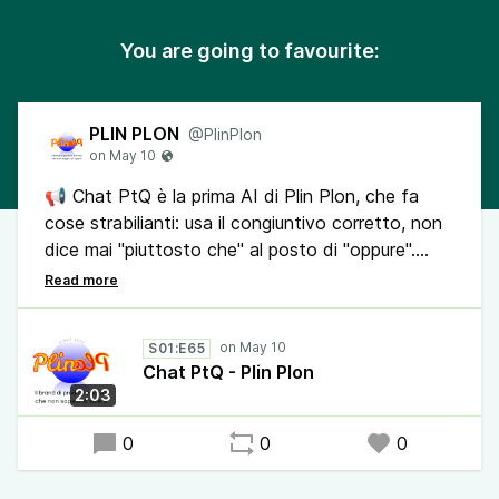
You are going to favourite:
PLIN PLON
@PlinPlon
📢 Chat PtQ è la prima AI di Plin Plon, che fa
cose strabilianti: usa il congiuntivo corretto, non
dice mai "piuttosto che" al posto di "oppure".
Strabiliante!
Certo! Anche con Chat PtQ, puoi scrivere su
S01:E65
LinkedIn, quanto tu sia una persona esperta di AI!
Chat PtQ - Plin Plon
Bisogna vedere se c'è qualcuno che ci abbia mai
2:03
creduto.
0
0
0
🔔Condividi il podcast Plin Plon, il brand di
prodotti e servizi che non sapevi di volere. Sarà