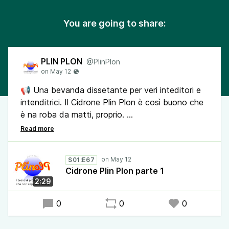
You are going to share:
PLIN PLON
@PlinPlon
📢 Una bevanda dissetante per veri inteditori e
intenditrici. Il Cidrone Plin Plon è così buono che
è na roba da matti, proprio.
Non ci risulta che venga usato durante sette
strane, ma in questo caso c'è da dire che hanno
S01:E67
buon gusto!
Cidrone Plin Plon parte 1
2:29
🔔Condividi il podcast Plin Plon, il brand di
prodotti e servizi che non sapevi di volere. Sarà
0
0
0
un bel regalo per chi lo ascolta.