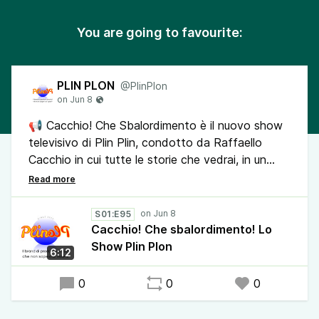
You are going to favourite:
PLIN PLON
@PlinPlon
📢 Cacchio! Che Sbalordimento è il nuovo show
televisivo di Plin Plin, condotto da Raffaello
Cacchio in cui tutte le storie che vedrai, in un
modo o nell'altro, avranno un lieto fine.
Se ancora guardi la tv e ancora non hai la mente
S01:E95
devastata, questo è il programma che fa per te.
Cacchio! Che sbalordimento! Lo
Show Plin Plon
6:12
🔔Condividi il podcast Plin Plon, il brand di
prodotti e servizi che non sapevi di volere. Sarà
0
0
0
un bel regalo per chi lo ascolta.