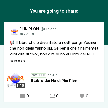
You are going to share:
PLIN PLON
@PlinPlon
📢 Il Libro che è diventato un cult per gli Yesmen
che non gliela fanno più. Se pensi che finalmentet
vuoi dire di "No", non dire di no al Libro dei NO!
Che poi se dici sempre sì, perché non dici sì pure
al libro dei no?
S01:E88
Il Libro dei No di Plin Plon
🔔Condividi il podcast Plin Plon, il brand di
1:49
prodotti e servizi che non sapevi di volere. Sarà
un bel regalo per chi lo ascolta.
0
0
0