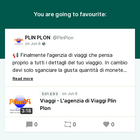
You are going to favourite:
PLIN PLON
@PlinPlon
📢 Finalmente l'agenzia di viaggi che pensa
proprio a tutti i dettagli del tuo viaggio. In cambio
devi solo sganciare la giusta quantità di monete.
Sì accettiamo anche lingotti.
Ricorda i soldi non sono importanti, dalli a noi.
S01:E93
Viaggi - L'agenzia di Viaggi Plin
🔔Condividi il podcast Plin Plon, il brand di
Plon
3:18
prodotti e servizi che non sapevi di volere. Sarà
un bel regalo per chi lo ascolta.
0
0
0