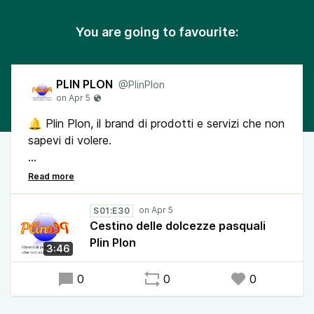
You are going to favourite:
PLIN PLON
@PlinPlon
🔔 Plin Plon, il brand di prodotti e servizi che non
sapevi di volere.
📢 È Pasqua, fatti un regalo senza preoccuparti
del prezzo: Il cestino delle dolcezze Plin Plon, lo
compri e poi non devi preoccuparti.
S01:E30
Cestino delle dolcezze pasquali
Il cestino contiene dolci tipici, se pensavi ci fosse
Plin Plon
3:46
altro, preoccupati!
0
0
0