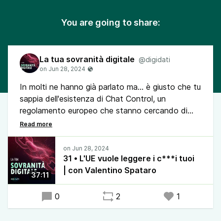
You are going to share:
La tua sovranità digitale
@digidati
In molti ne hanno già parlato ma... è giusto che tu
sappia dell'esistenza di Chat Control, un
regolamento europeo che stanno cercando di
approvare negli anni, soprannominato così perché
punta a scansionare tutta la corrispondenza degli
europei. Non male.
31 • L'UE vuole leggere i c***i tuoi
Io e Valentino introduciamo questo importante
| con Valentino Spataro
37:11
tema che ti consiglio di approfondire seguendo
gli articoli linkati nella puntata.
0
2
1