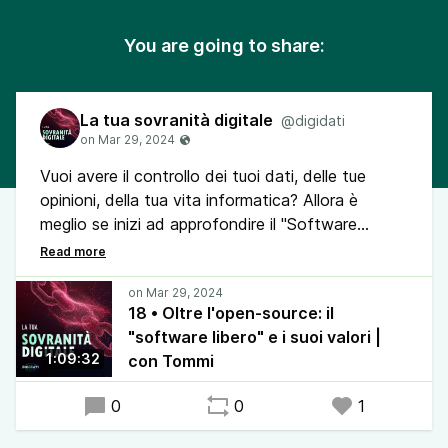
You are going to share:
La tua sovranità digitale
@digidati
Vuoi avere il controllo dei tuoi dati, delle tue
opinioni, della tua vita informatica? Allora è
meglio se inizi ad approfondire il "Software
libero"!
Questa volta mi sono fatto aiutare da Tommi,
dato che lavora presso una fondazione che si
18 • Oltre l'open-source: il
focalizza proprio sull'informatica libera.
"software libero" e i suoi valori |
Buon ascolto!
1:09:32
con Tommi
0
0
1