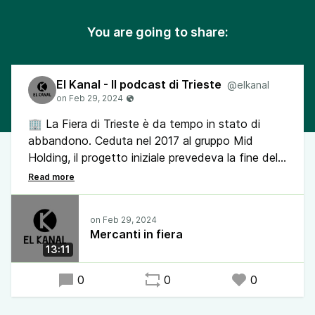
You are going to share:
El Kanal - Il podcast di Trieste
@elkanal
🏢 La Fiera di Trieste è da tempo in stato di
abbandono. Ceduta nel 2017 al gruppo Mid
Holding, il progetto iniziale prevedeva la fine del
cantiere per il 2022, ma – a oggi – i lavori non
sono nemmeno iniziati
🛒 Sull’area di 20k m² si intende fare un centro
Mercanti in fiera
commerciale: una scelta sensata? Poco, a
13:11
considerare lo stato di salute degli altri grossi
centri in città: alle Torri d'Europa 40 fori
0
0
0
commerciali (dei 90 totali) sono chiusi, e Il Giulia
non se la passa molto meglio