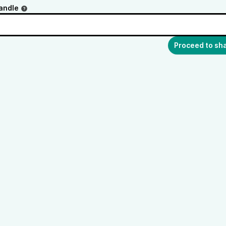
andle
Proceed to sh