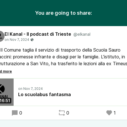
You are going to share:
El Kanal - Il podcast di Trieste
@elkanal
Il Comune taglia il servizio di trasporto della Scuola Sauro
ccini: promesse infrante e disagi per le famiglie. L’istituto, in
trutturazione a San Vito, ha trasferito le lezioni alla ex Timeus
 Giacomo, e il trasporto per i bambini era stato garantito... 
ora
Ma il Comune ha tagliato la corsa del giovedì pomeriggio co
Lo scuolabus fantasma
ivazioni inconsistenti. È forse solo il primo passo per tagliar
16:51
 tutto il servizio?
0
0
1