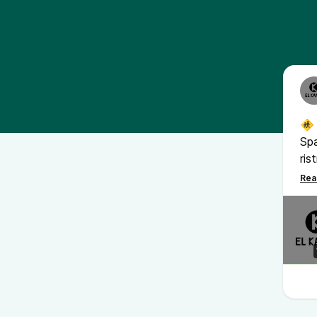
🚸 
Spa
ris
San
a 
🚌 
mot
del