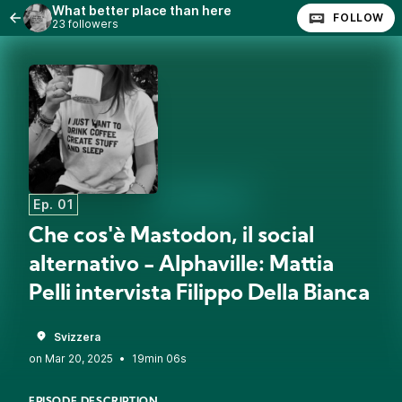
What better place than here
FOLLOW
23 followers
Ep. 01
Che cos'è Mastodon, il social
alternativo - Alphaville: Mattia
Pelli intervista Filippo Della Bianca
Svizzera
•
19min 06s