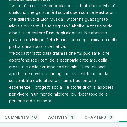
EPISODE DESCRIPTION
Twitter è in crisi e Facebook non sta tanto bene. Ma c’è
qualcuno che gioisce: è il social open source
Mastodon
,
che dall’arrivo di Elon Musk a Twitter ha guadagnato
migliaia di utenti. Il suo segreto? Abolire la tossicità dei
dibattiti ed evitare l’uso degli algoritmi. Ne abbiamo
parlato con
Filippo Della Bianca
, uno degli animatori della
piattaforma social alternativa.
**Podcast tratto dalla trasmissione “Si può fare” che
approfondisce i temi della economia circolare, della
crescita e dello sviluppo sostenibile. Tiene gli occhi
aperti sulle novità tecnologiche e scientifiche per la
sostenibilità delle attività umane. Racconta le
esperienze, i progetti sociali, le storie di chi si adopera
per vivere in un mondo migliore, più rispettoso delle
persone e del pianeta.
COMMENTS
16
ACTIVITY
1
CHAPTERS
0
T