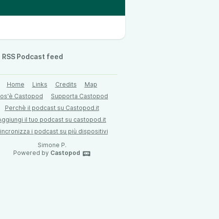
RSS Podcast feed
Home
Links
Credits
Map
os'è Castopod
Supporta Castopod
Perchè il podcast su Castopod.it
Aggiungi il tuo podcast su castopod.it
incronizza i podcast su più dispositivi
Simone P.
Powered by
Castopod