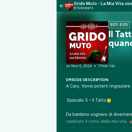
Grido Muto - La Mia Vita con 
8 followers
S01:E05
Il Ta
quand
•
17min 14s
EPISODE DESCRIPTION
A Caty. Vorrei poterti ringraziare
Episodio 5 – Il Tatto👶
Da bambino sognavo di diventare u
cambiato il corso della mia vita. 
grido, muto fino ad ora, ma che 