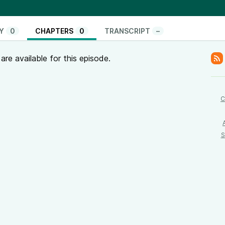
o tutto, ma ogni giorno trova nuovi modi per resistere
esso ignora i malati invisibili.🖐
Y
0
CHAPTERS
0
TRANSCRIPT
–
me la malattia ha trasformato il mio senso del tatto,
re available for this episode.
ontato finché non viene compromesso.😔 Ci sono
sono consapevole.
C
o l'udito 👂. Tuttavia, quelle condizioni vengono
 chi perde il tatto spesso rimane invisibile e
 la psoriasi, una patologia cronica e non infettiva,
S
rendendo doloroso ogni contatto con il mondo
quotidiana.
tuto Superiore di Sanità
.🎸 La psoriasi ha minato anche
fluenzando la mia capacità di suonare 🎶 e rendendo
tidiani.😡
 molti è solo un fastidio estetico, per me è un