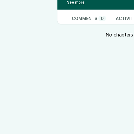
Questa è la storia di chi ha pers
e farcela 💪, in una società che sp
COMMENTS
0
ACTIVIT
In questo episodio parliamo di co
No chapters a
un senso che tutti diamo per sc
malattie peggiori della mia, ne 
Pensiamo a chi perde la vista 👁️ 
riconosciute dalla società, mentre
incompreso. 💭🩹 Ti racconto come
abbia devastato le mie dita 🦠, 
esterno e cambiando la mia vita 
👉 Scopri di più
sul sito dell’Isti
la mia passione per la musica, in
dolorosi anche i piccoli gesti quo
La lotta è costante, e ciò che per