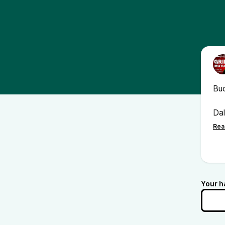
Bu
Dal
dur
In 
la 
imp
Your h
Il 
sto