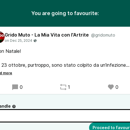
You are going to favourite:
Grido Muto - La Mia Vita con l'Artrite
@gridomuto
on Natale!
 23 ottobre, purtroppo, sono stato colpito da un'infezione
issima alle vie respiratorie che non se n'è ancora andata.
queste condizioni e con tutte le terapie tentate per debellarl
0
1
0
voce se n'è andata completamente per diverse settimane,
edendomi di registrare la seconda parte del podcast.
andle
#podcast torna il 14 gennaio per condurvi alla fine della mia
ria.
Proceed to favour