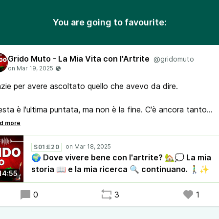
You are going to favourite:
Grido Muto - La Mia Vita con l'Artrite
@gridomuto
zie per avere ascoltato quello che avevo da dire.
sta è l'ultima puntata, ma non è la fine. C'è ancora tanto
oro da fare, tante situazioni simili alla mia da denunciare.
raccomando, condividere e restate sintonizzati!
S01:E20
🌍 Dove vivere bene con l'artrite? 🏡💭 La mia
storia 📖 e la mia ricerca 🔍 continuano. 🚶‍♂️✨
14:55
0
3
1