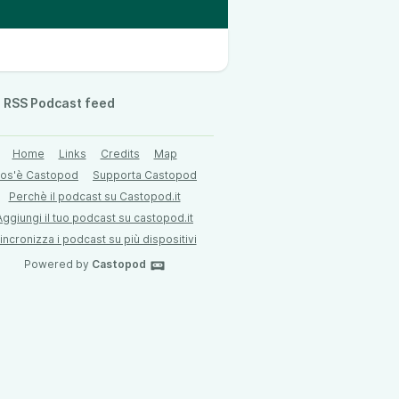
RSS Podcast feed
Home
Links
Credits
Map
os'è Castopod
Supporta Castopod
Perchè il podcast su Castopod.it
Aggiungi il tuo podcast su castopod.it
incronizza i podcast su più dispositivi
Powered by
Castopod