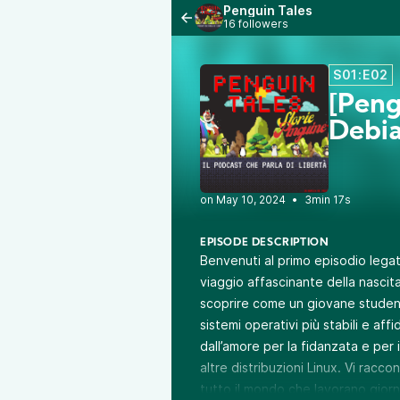
Penguin Tales
16 followers
S01:E02
[Peng
Debi
•
3min 17s
EPISODE DESCRIPTION
Benvenuti al primo episodio legat
viaggio affascinante della nascita
scoprire come un giovane student
sistemi operativi più stabili e af
dall’amore per la fidanzata e per 
altre distribuzioni Linux. Vi racc
tutto il mondo che lavorano gior