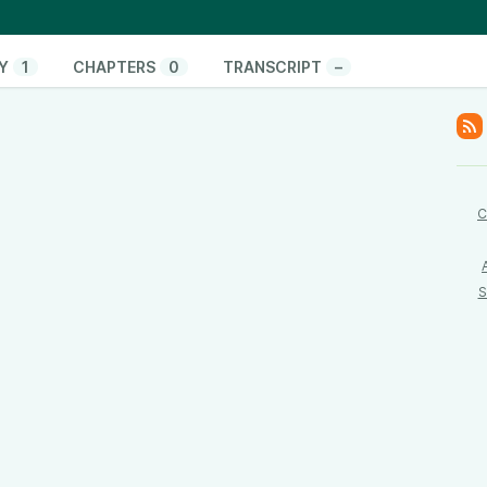
di e preparatevi per un viaggio nel mondo di Debian
evin MacLeod Link:
Y
1
CHAPTERS
0
TRANSCRIPT
–
o/song/5518-krampus-s-workshop
License:
ses/by/4.0/
C
S