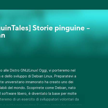
uinTales] Storie pinguine -
an
o alle Distro GNU/Linux! Oggi, vi porteremo nel
 e dello sviluppo di Debian Linux. Preparatevi a
e universitario innamorato ha creato uno dei
fidabili del mondo. Scoprirete come Debian, nato
il software libero, è diventato la base per molte
onteremo di un esercito di sviluppatori volontari da
no e notte per rendere il vostro computer un posto