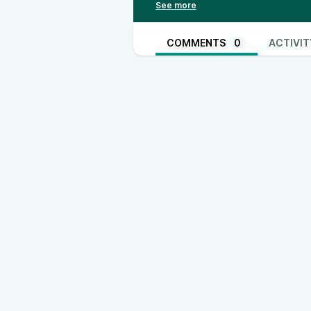
migliore. Quindi, mettetevi como
Linux!
Musica: Krampus’s Workshop by K
COMMENTS
0
ACTIVIT
https://incompetech.filmmusic.i
http://creativecommons.org/licen