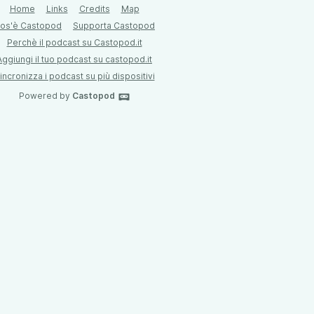
Home
Links
Credits
Map
os'è Castopod
Supporta Castopod
Perchè il podcast su Castopod.it
Aggiungi il tuo podcast su castopod.it
incronizza i podcast su più dispositivi
Powered by
Castopod