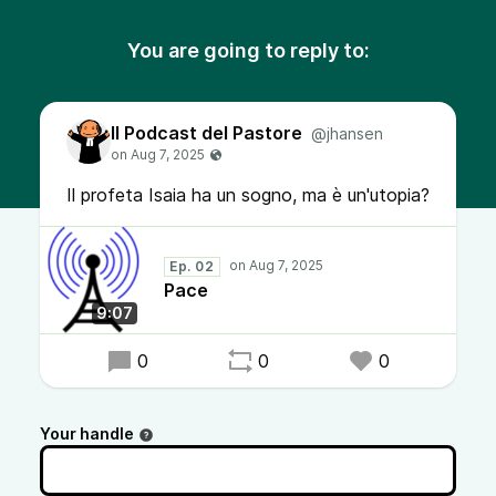
You are going to reply to:
Il Podcast del Pastore
@jhansen
Il profeta Isaia ha un sogno, ma è un'utopia?
Ep. 02
Pace
9:07
0
0
0
Your handle