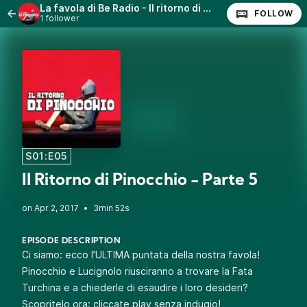
La favola di Be Radio - Il ritorno di Pinocchio
FOLLOW
1 follower
S01:E05
Il Ritorno di Pinocchio - Parte 5
•
3min 52s
EPISODE DESCRIPTION
Ci siamo: ecco l’ULTIMA puntata della nostra favola!
Pinocchio e Lucignolo riusciranno a trovare la Fata
Turchina e a chiederle di esaudire i loro desideri?
Scopritelo ora: cliccate play senza indugio!