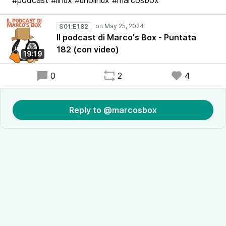
#podcast #linux #unolinux #marcosbox
S01:E182
Il podcast di Marco's Box - Puntata
182 (con video)
19:19
0
2
4
Reply to @marcosbox