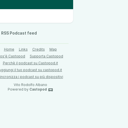
RSS Podcast feed
Home
Links
Credits
Map
os'è Castopod
Supporta Castopod
Perchè il podcast su Castopod.it
Aggiungi il tuo podcast su castopod.it
incronizza i podcast su più dispositivi
Vito Rodolfo Albano
Powered by
Castopod