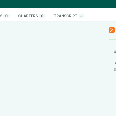
ps://podcasters.spotify.com/pod/show/vito-rodolfo-
Y
0
CHAPTERS
0
TRANSCRIPT
–
C
S