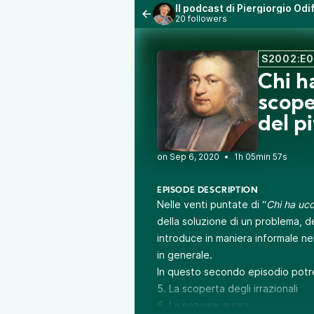
Il podcast di Piergiorgio Od
20 followers
S2002:E0
Chi h
scoper
del p
•
1h 05min 57s
EPISODE DESCRIPTION
Nelle venti puntate di “
Chi ha ucc
della soluzione di un problema, d
introduce in maniera informale ne
in generale.
In questo secondo episodio potre
5.
La scoperta degli irrazionali
6.
La sezione aurea