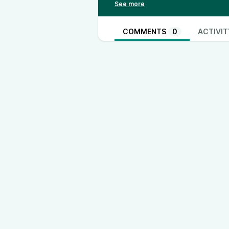
7.
La comparsa dell’infinito
8.
La crisi dell’aritmetica
--- Send in a voice message: htt
COMMENTS
0
ACTIVIT
albano7/message