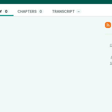
Y
0
CHAPTERS
0
TRANSCRIPT
–
C
S