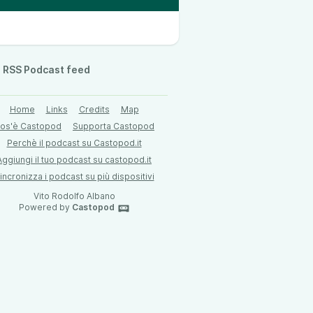
RSS Podcast feed
Home
Links
Credits
Map
os'è Castopod
Supporta Castopod
Perchè il podcast su Castopod.it
Aggiungi il tuo podcast su castopod.it
incronizza i podcast su più dispositivi
Vito Rodolfo Albano
Powered by
Castopod