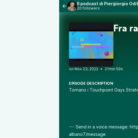
Il podcast di Piergiorgio Od
20 followers
Fra r
•
21min 59s
EPISODE DESCRIPTION
Tornano i
Touchpoint Days Strat
--- Send in a voice message: htt
albano7/message