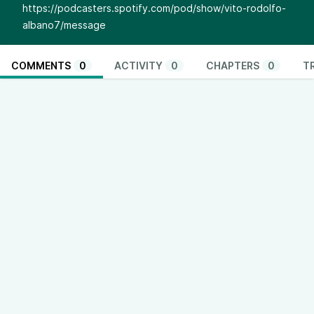
https://podcasters.spotify.com/pod/show/vito-rodolfo-
albano7/message
COMMENTS
0
ACTIVITY
0
CHAPTERS
0
T