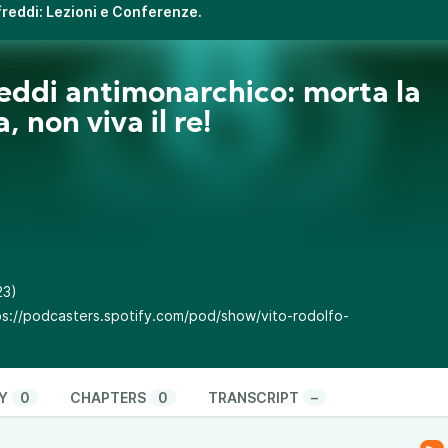
ifreddi: Lezioni e Conferenze.
eddi antimonarchico: morta la
, non viva il re!
23)
ps://podcasters.spotify.com/pod/show/vito-rodolfo-
Y
0
CHAPTERS
0
TRANSCRIPT
–