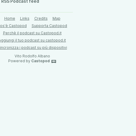
RSS Podcast feed
Home
Links
Credits
Map
os'è Castopod
Supporta Castopod
Perchè il podcast su Castopod.it
Aggiungi il tuo podcast su castopod.it
incronizza i podcast su più dispositivi
Vito Rodolfo Albano
Powered by
Castopod