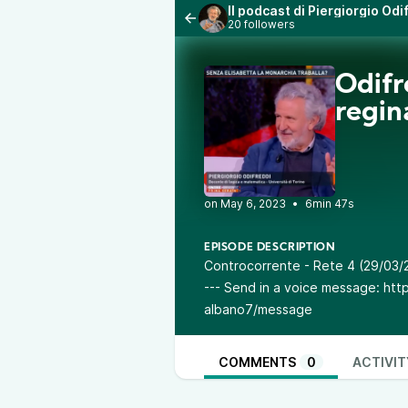
Il podcast di Piergiorgio Od
20 followers
Odifr
regina
•
6min 47s
EPISODE DESCRIPTION
Controcorrente - Rete 4 (29/03/
--- Send in a voice message: htt
albano7/message
COMMENTS
0
ACTIVIT