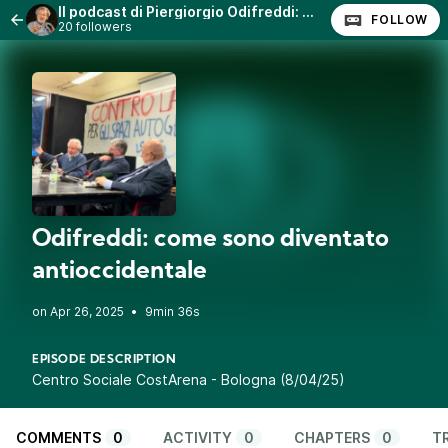
Il podcast di Piergiorgio Odifreddi: Lezioni e Conferenze.
FOLLOW
20 followers
Odifreddi: come sono diventato
antioccidentale
•
9min 36s
EPISODE DESCRIPTION
Centro Sociale CostArena - Bologna (8/04/25)
COMMENTS
0
ACTIVITY
0
CHAPTERS
0
T