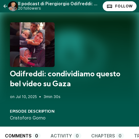
Il podcast di Piergiorgio Odifreddi: Lezioni e Conferenze.
FOLLOW
20 followers
Odifreddi: condividiamo questo
bel video su Gaza
•
3min 30s
EPISODE DESCRIPTION
Cristoforo Gorno
COMMENTS
0
ACTIVITY
0
CHAPTERS
0
T