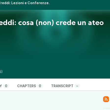
ifreddi: Lezioni e Conferenze.
eddi: cosa (non) crede un ateo
5)
Y
0
CHAPTERS
0
TRANSCRIPT
–