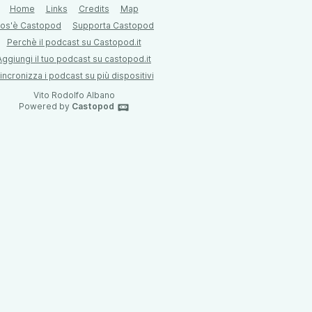
Home
Links
Credits
Map
os'è Castopod
Supporta Castopod
Perchè il podcast su Castopod.it
Aggiungi il tuo podcast su castopod.it
incronizza i podcast su più dispositivi
Vito Rodolfo Albano
Powered by
Castopod