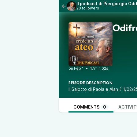
Il podcast di Piergiorgio Od
20 followers
Odifr
•
17min 02s
EPISODE DESCRIPTION
Il Salotto di Paola e Alan (11/02/2
COMMENTS
0
ACTIVIT