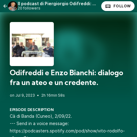
Il podcast di Piergiorgio Odifreddi: Lezioni e Conferenze.
FOLLOW
20 followers
Odifreddi e Enzo Bianchi: dialogo
fra un ateo e un credente.
•
2h 16min 58s
EPISODE DESCRIPTION
Cà di Banda (Cuneo), 2/09/22.
--- Send in a voice message:
https://podcasters.spotify.com/pod/show/vito-rodolfo-