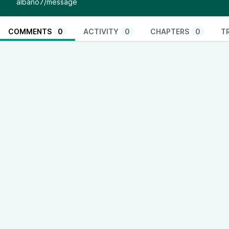
albano7/message
COMMENTS
0
ACTIVITY
0
CHAPTERS
0
T