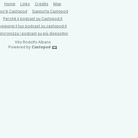
Home
Links
Credits
Map
os'è Castopod
Supporta Castopod
Perchè il podcast su Castopod.it
Aggiungi il tuo podcast su castopod.it
incronizza i podcast su più dispositivi
Vito Rodolfo Albano
Powered by
Castopod