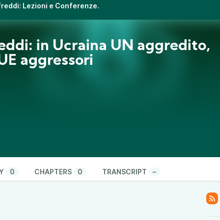
ifreddi: Lezioni e Conferenze.
eddi: in Ucraina UN aggredito,
E aggressori
Y
0
CHAPTERS
0
TRANSCRIPT
–