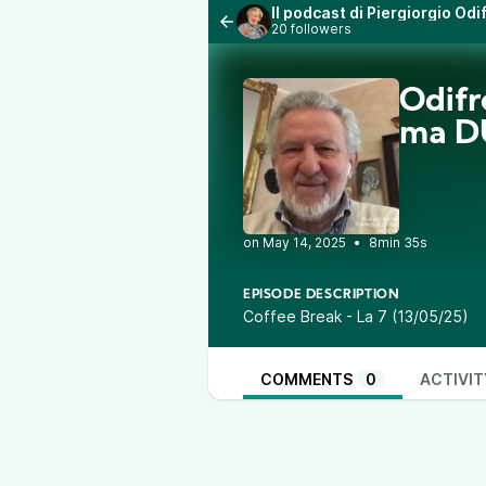
Il podcast di Piergiorgio Od
20 followers
Odifr
ma DU
•
8min 35s
EPISODE DESCRIPTION
Coffee Break - La 7 (13/05/25)
COMMENTS
0
ACTIVIT