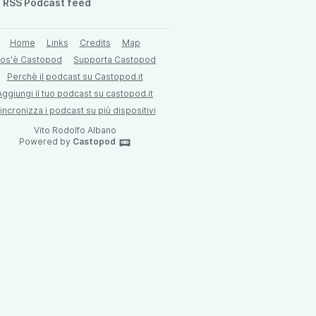
RSS Podcast feed
Home
Links
Credits
Map
os'è Castopod
Supporta Castopod
Perchè il podcast su Castopod.it
Aggiungi il tuo podcast su castopod.it
incronizza i podcast su più dispositivi
Vito Rodolfo Albano
Powered by
Castopod