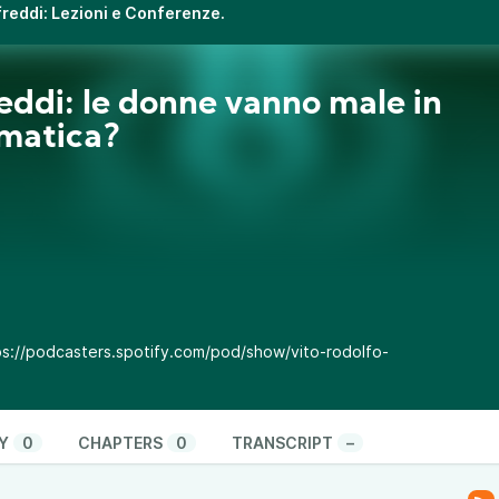
ifreddi: Lezioni e Conferenze.
eddi: le donne vanno male in
matica?
ps://podcasters.spotify.com/pod/show/vito-rodolfo-
Y
0
CHAPTERS
0
TRANSCRIPT
–