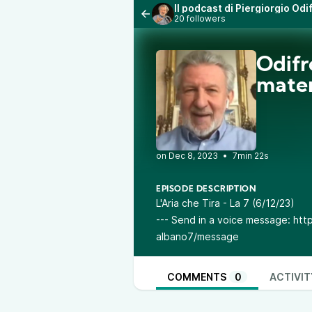
Il podcast di Piergiorgio Od
20 followers
Odifr
mate
•
7min 22s
EPISODE DESCRIPTION
L'Aria che Tira - La 7 (6/12/23)
--- Send in a voice message: htt
albano7/message
COMMENTS
0
ACTIVIT