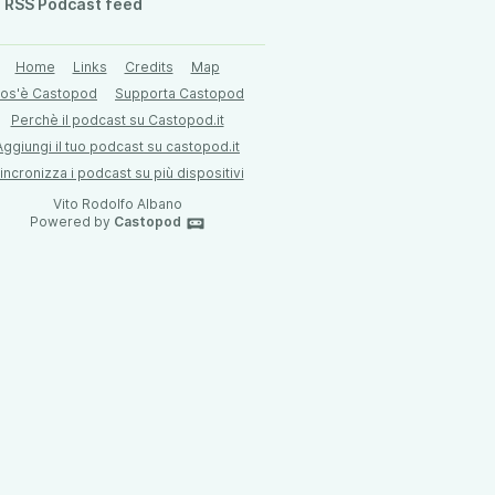
RSS Podcast feed
Home
Links
Credits
Map
os'è Castopod
Supporta Castopod
Perchè il podcast su Castopod.it
Aggiungi il tuo podcast su castopod.it
incronizza i podcast su più dispositivi
Vito Rodolfo Albano
Powered by
Castopod