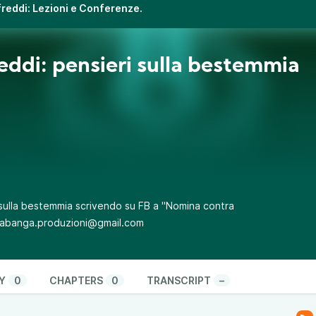
ifreddi: Lezioni e Conferenze.
eddi: pensieri sulla bestemmia
sulla bestemmia scrivendo su FB a "
Nomina contra
 kawabanga.produzioni@gmail.com
Y
0
CHAPTERS
0
TRANSCRIPT
–