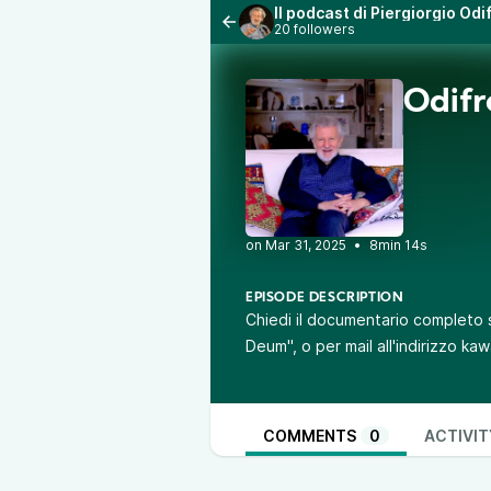
Il podcast di Piergiorgio Od
20 followers
Odifr
•
8min 14s
EPISODE DESCRIPTION
Chiedi il documentario completo 
Deum
", o per mail all'indirizzo
COMMENTS
0
ACTIVIT