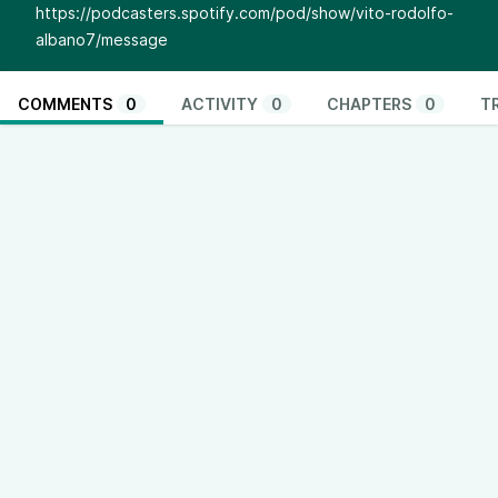
https://podcasters.spotify.com/pod/show/vito-rodolfo-
albano7/message
COMMENTS
0
ACTIVITY
0
CHAPTERS
0
T