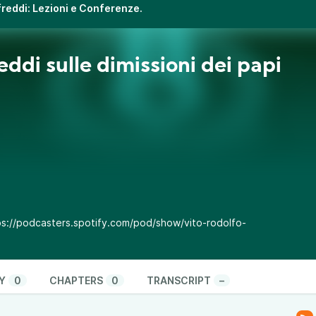
ifreddi: Lezioni e Conferenze.
eddi sulle dimissioni dei papi
ps://podcasters.spotify.com/pod/show/vito-rodolfo-
Y
0
CHAPTERS
0
TRANSCRIPT
–