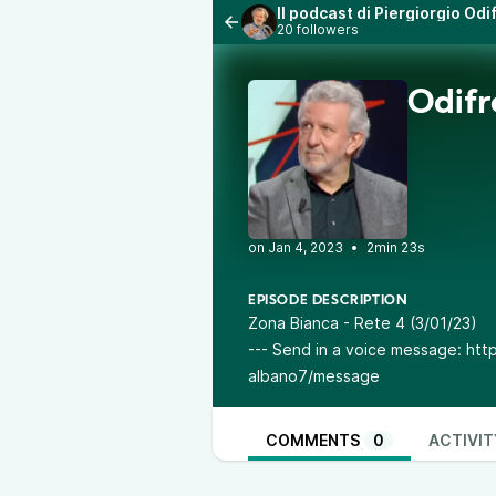
Il podcast di Piergiorgio Od
20 followers
Odifr
•
2min 23s
EPISODE DESCRIPTION
Zona Bianca - Rete 4 (3/01/23)
--- Send in a voice message: htt
albano7/message
COMMENTS
0
ACTIVIT