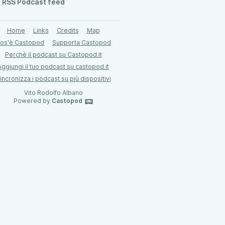
RSS Podcast feed
Home
Links
Credits
Map
os'è Castopod
Supporta Castopod
Perchè il podcast su Castopod.it
Aggiungi il tuo podcast su castopod.it
incronizza i podcast su più dispositivi
Vito Rodolfo Albano
Powered by
Castopod