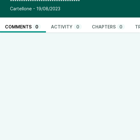
********************************
Cartellone - 19/08/2023
COMMENTS
0
ACTIVITY
0
CHAPTERS
0
T