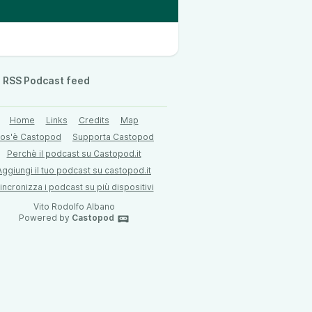
RSS Podcast feed
Home
Links
Credits
Map
os'è Castopod
Supporta Castopod
Perchè il podcast su Castopod.it
Aggiungi il tuo podcast su castopod.it
incronizza i podcast su più dispositivi
Vito Rodolfo Albano
Powered by
Castopod