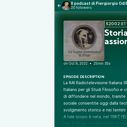
Il podcast di Piergiorgio Od
20 followers
S2002:E1
Storia
assio
•
25min 35s
EPISODE DESCRIPTION
La RAI Radiotelevisione Italiana (R
Italiano per gli Studi Filosofici e 
di diffondere nel mondo, tramite
sociale consentite oggi dalla tecn
svolgimento storico e nei termini
A tale scopo è nata, nel 1987, l'E
che è anche un laboratorio di sp